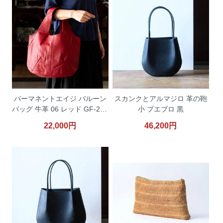
パーマネントエイジ バルーン
スカンクとアルマジロ 革の鞄
バッグ 牛革 06 レッド GF-220
小 プエブロ 黒
2R PermanentAge
22,000円
46,200円