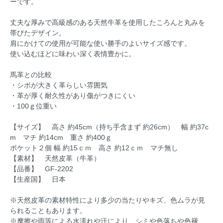
ーです。
丈夫な厚みで高級感のある天然牛革を使用したころんと丸みを
帯びたデザイン。
肩にかけての使用が可能な使い勝手のよいサイズ感です。
使い込むほどに味わい深く表情豊かに。
馬革との比較
・シボが大きく革らしい雰囲気
・革が厚く耐久性があり傷がつきにくい
・100ｇ位重い
【サイズ】 高さ 約45cm（持ち手含まず 約26cm） 幅 約37c
m マチ 約14cm 重さ 約400ｇ
ポケット２個 幅 約15ｃｍ 高さ 約12ｃｍ マチ無し
【素材】 天然皮革（牛革）
【品番】 GF-2202
【生産国】 日本
※天然皮革の素材特性により多少の当たりやキズ、色ムラが見
られることもあります。
※摩擦や雨等による水濡れや汗により、シミや色落ちや色褪