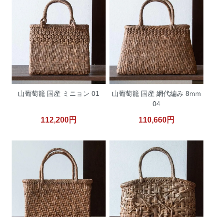
山葡萄籠 国産 ミニョン 01
山葡萄籠 国産 網代編み 8mm
04
112,200円
110,660円