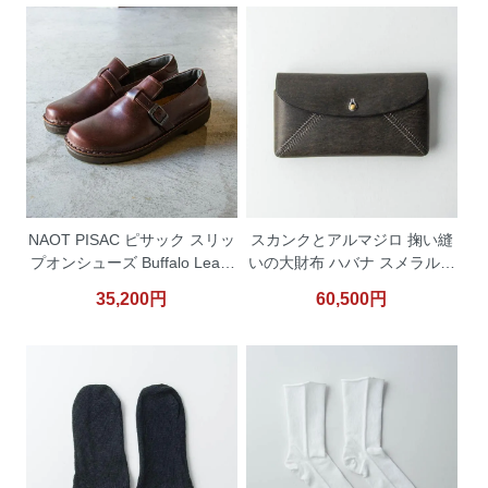
NAOT PISAC ピサック スリッ
スカンクとアルマジロ 掬い縫
プオンシューズ Buffalo Leath
いの大財布 ハバナ スメラルド
er（赤茶）
02
35,200円
60,500円