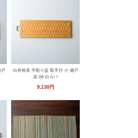
瀬戸
白井裕喜 手彫り盆 取手付 小 瀬戸
凪 08 白カバ
9,130円