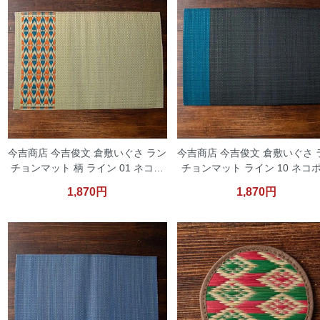
今吉商店 今吉俊文 倉敷いぐさ ラン
今吉商店 今吉俊文 倉敷いぐさ 
チョンマット 柄 ライン 01 ネコポ
チョンマット ライン 10 ネコ
ス便対応
便対応
1,870円
1,870円