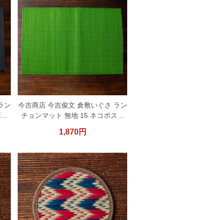
ラン
今吉商店 今吉俊文 倉敷いぐさ ラン
ポス
チョンマット 無地 15 ネコポス便
対応
1,870円