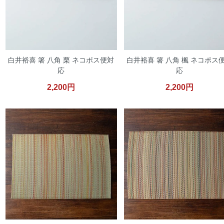
白井裕喜 箸 八角 栗 ネコポス便対
白井裕喜 箸 八角 楓 ネコポス
応
応
2,200円
2,200円