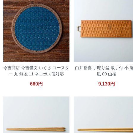
今吉商店 今吉俊文 いぐさ コースタ
白井裕喜 手彫り盆 取手付 小 
ー 丸 無地 11 ネコポス便対応
凪 09 山桜
660円
9,130円