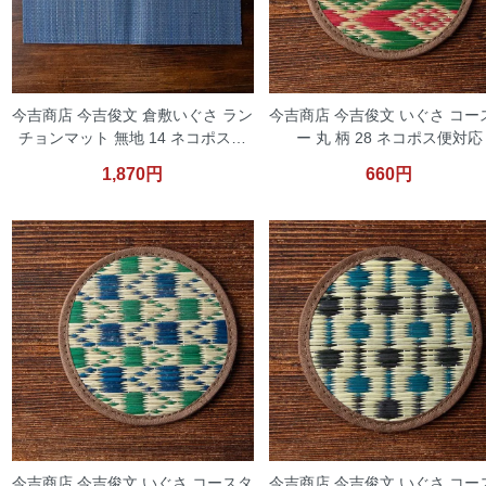
今吉商店 今吉俊文 倉敷いぐさ ラン
今吉商店 今吉俊文 いぐさ コー
チョンマット 無地 14 ネコポス便
ー 丸 柄 28 ネコポス便対応
対応
1,870円
660円
今吉商店 今吉俊文 いぐさ コースタ
今吉商店 今吉俊文 いぐさ コー