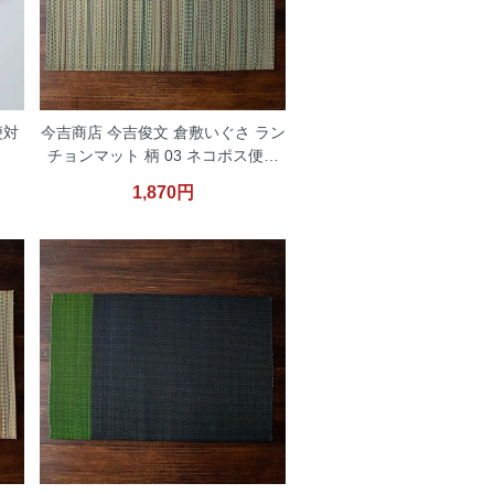
便対
今吉商店 今吉俊文 倉敷いぐさ ラン
チョンマット 柄 03 ネコポス便対
応
1,870円