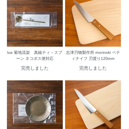
lue 菊地流架 真鍮ティ－スプ
志津刃物製作所 morinoki ペテ
ーン ネコポス便対応
ィナイフ 刃渡り120mm
完売しました
完売しました