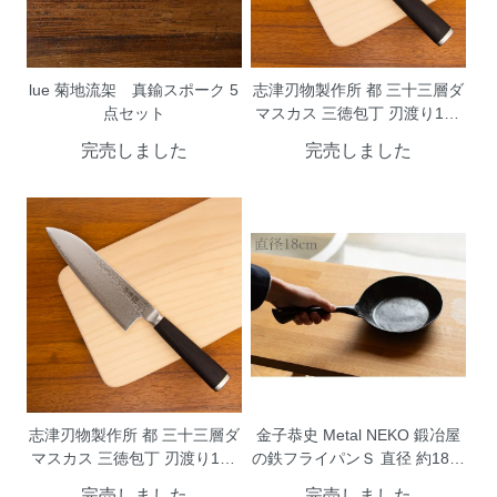
lue 菊地流架 真鍮スポーク 5
志津刃物製作所 都 三十三層ダ
点セット
マスカス 三徳包丁 刃渡り165
mm
完売しました
完売しました
志津刃物製作所 都 三十三層ダ
金子恭史 Metal NEKO 鍛冶屋
マスカス 三徳包丁 刃渡り180
の鉄フライパンＳ 直径 約18ｃ
mm
ｍ
完売しました
完売しました