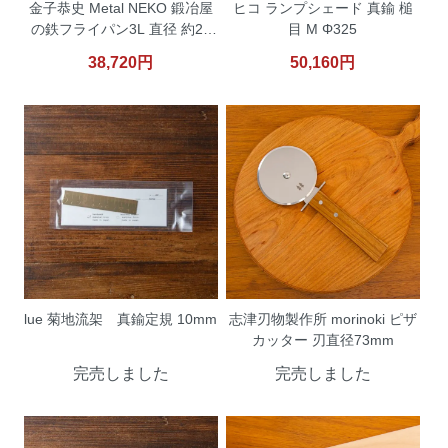
金子恭史 Metal NEKO 鍛冶屋
ヒコ ランプシェード 真鍮 槌
の鉄フライパン3L 直径 約27
目 M Φ325
ｃｍ
38,720円
50,160円
lue 菊地流架 真鍮定規 10mm
志津刃物製作所 morinoki ピザ
カッター 刃直径73mm
完売しました
完売しました