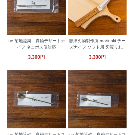
lue 菊地流架 真鍮デザートナ
志津刃物製作所 morinoki チー
イフ ネコポス便対応
ズナイフ ソフト用 刃渡り115
mm
3,300円
3,300円
lue 菊地流架 真鍮デザートス
lue 菊地流架 真鍮デザートフ