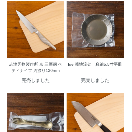
志津刃物製作所 京 三層鋼 ペ
lue 菊地流架 真鍮5.5寸平皿
ティナイフ 刃渡り130mm
完売しました
完売しました