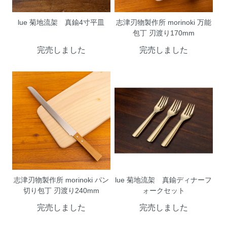
lue 菊地流架 真鍮4寸平皿
志津刃物製作所 morinoki 万能
包丁 刃渡り170mm
完売しました
完売しました
志津刃物製作所 morinoki パン
lue 菊地流架 真鍮ディナーフ
切り包丁 刃渡り240mm
ォークセット
完売しました
完売しました