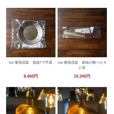
lue 菊地流架 真鍮7寸平皿
lue 菊地流架 真鍮の靴べら 0
2 茶
9,460円
10,340円