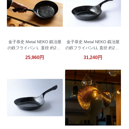
金子恭史 Metal NEKO 鍛冶屋
金子恭史 Metal NEKO 鍛冶屋
の鉄フライパンＬ 直径 約22.5
の鉄フライパンLL 直径 約24.5
ｃｍ
ｃｍ
25,960円
31,240円