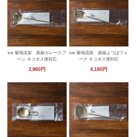
lue 菊地流架 真鍮カレースプ
lue 菊地流架 真鍮よつばフォ
ーン ネコポス便対応
ーク ネコポス便対応
3,960円
4,180円