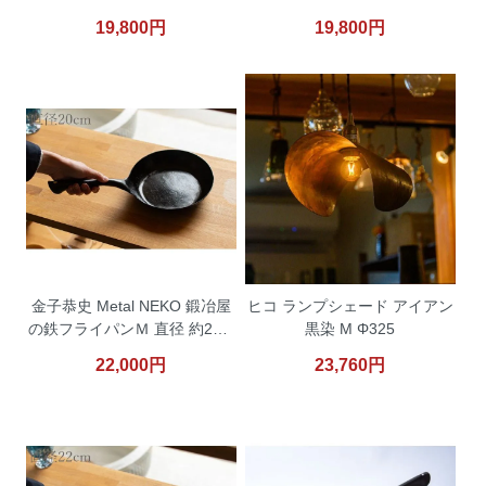
19,800円
19,800円
金子恭史 Metal NEKO 鍛冶屋
ヒコ ランプシェード アイアン
の鉄フライパンＭ 直径 約20.5
黒染 M Φ325
ｃｍ
22,000円
23,760円