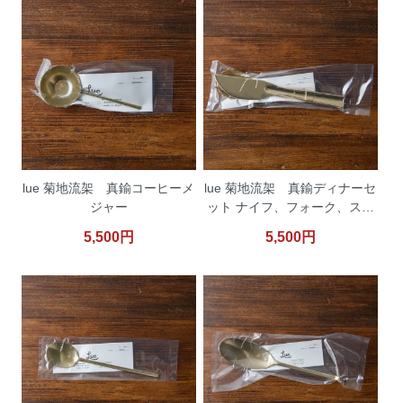
lue 菊地流架 真鍮コーヒーメ
lue 菊地流架 真鍮ディナーセ
ジャー
ット ナイフ、フォーク、スプ
ーン
5,500円
5,500円