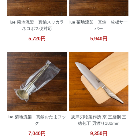
lue 菊地流架 真鍮スッカラ
lue 菊地流架 真鍮一枚板サー
ネコポス便対応
バー
5,720円
5,940円
lue 菊地流架 真鍮おたまフッ
志津刃物製作所 京 三層鋼 三
ク
徳包丁 刃渡り180mm
7,040円
9,350円