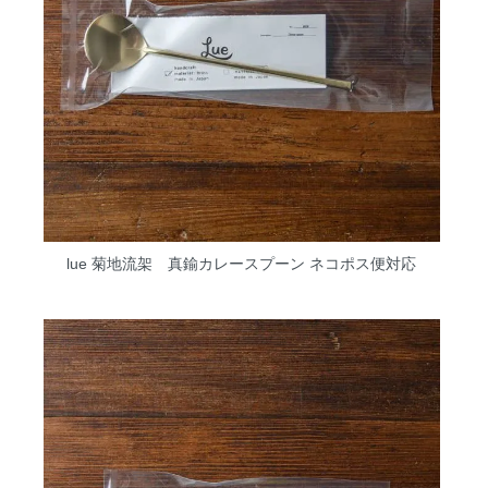
lue 菊地流架 真鍮カレースプーン ネコポス便対応