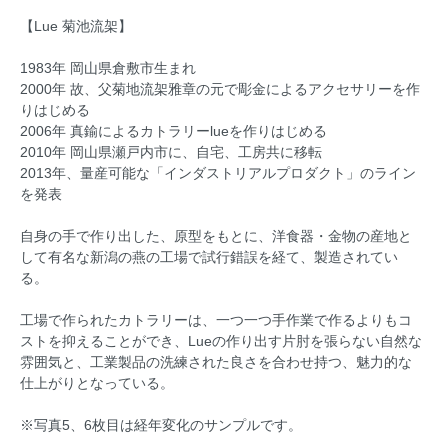
【Lue 菊池流架】
1983年 岡山県倉敷市生まれ
2000年 故、父菊地流架雅章の元で彫金によるアクセサリーを作
りはじめる
2006年 真鍮によるカトラリーlueを作りはじめる
2010年 岡山県瀬戸内市に、自宅、工房共に移転
2013年、量産可能な「インダストリアルプロダクト」のライン
を発表
自身の手で作り出した、原型をもとに、洋食器・金物の産地と
して有名な新潟の燕の工場で試行錯誤を経て、製造されてい
る。
工場で作られたカトラリーは、一つ一つ手作業で作るよりもコ
ストを抑えることができ、Lueの作り出す片肘を張らない自然な
雰囲気と、工業製品の洗練された良さを合わせ持つ、魅力的な
仕上がりとなっている。
※写真5、6枚目は経年変化のサンプルです。