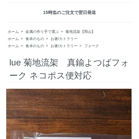
15時迄のご注文で翌日発送
ホーム
>
金属の作り手で選ぶ
>
菊地流架【岡山】
ホーム
>
食卓のもの
>
お箸/カトラリー
ホーム
>
食卓のもの
>
お箸/カトラリー
>
フォーク
lue 菊地流架 真鍮よつばフォ
ーク ネコポス便対応