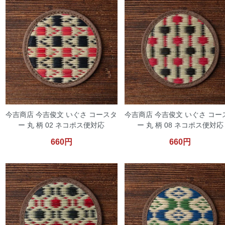
今吉商店 今吉俊文 いぐさ コースタ
今吉商店 今吉俊文 いぐさ コー
ー 丸 柄 02 ネコポス便対応
ー 丸 柄 08 ネコポス便対応
660円
660円