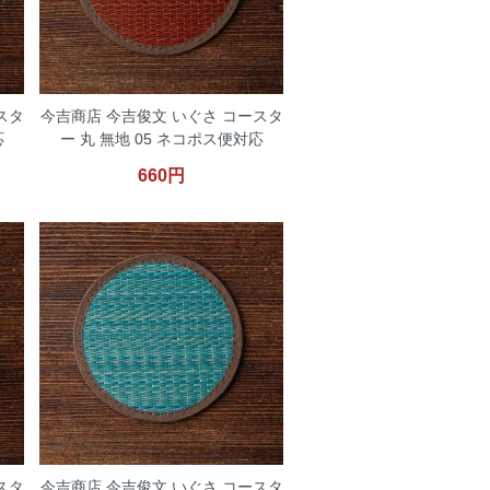
スタ
今吉商店 今吉俊文 いぐさ コースタ
応
ー 丸 無地 05 ネコポス便対応
660円
スタ
今吉商店 今吉俊文 いぐさ コースタ