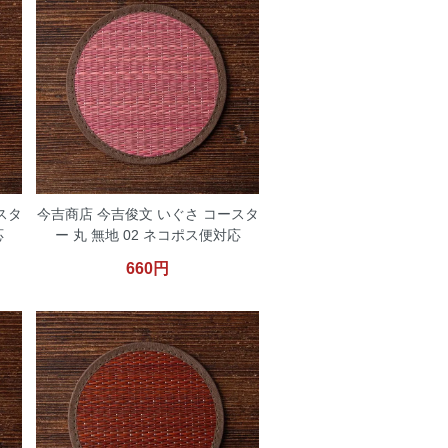
スタ
今吉商店 今吉俊文 いぐさ コースタ
応
ー 丸 無地 02 ネコポス便対応
660円