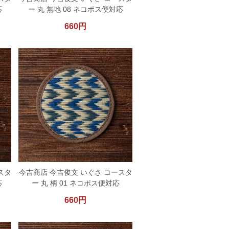
応
ー 丸 無地 08 ネコポス便対応
660円
スタ
今吉商店 今吉俊文 いぐさ コースタ
応
ー 丸 柄 01 ネコポス便対応
660円