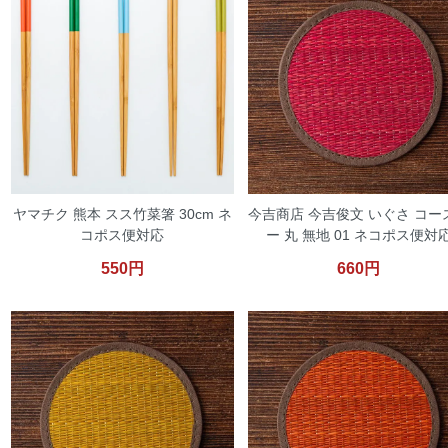
ヤマチク 熊本 スス竹菜箸 30cm ネ
今吉商店 今吉俊文 いぐさ コー
コポス便対応
ー 丸 無地 01 ネコポス便対
550円
660円