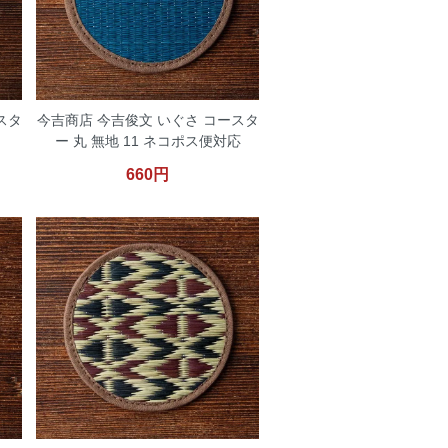
スタ
今吉商店 今吉俊文 いぐさ コースタ
ー 丸 無地 11 ネコポス便対応
660円