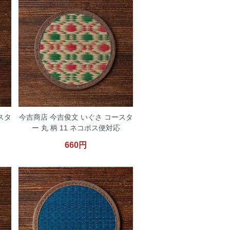
スタ
今吉商店 今吉俊文 いぐさ コースタ
ー 丸 柄 11 ネコポス便対応
660円