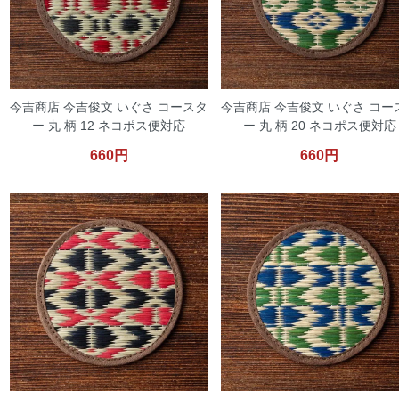
今吉商店 今吉俊文 いぐさ コースタ
今吉商店 今吉俊文 いぐさ コー
ー 丸 柄 12 ネコポス便対応
ー 丸 柄 20 ネコポス便対応
660円
660円