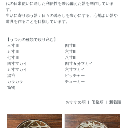
代の日常使いに適した利便性を兼ね備えた器を制作していま
す。
生活に寄り添う器：日々の暮らしを豊かにする、心地よい器や
道具を作ることを目指しています。
【うつわの種類で絞り込む】
三寸皿
四寸皿
五寸皿
六寸皿
七寸皿
八寸皿
四寸マカイ
四寸五分マカイ
五寸マカイ
六寸マカイ
湯呑
ピッチャー
カラカラ
チューカー
筒物
おすすめ順 |
価格順
|
新着順