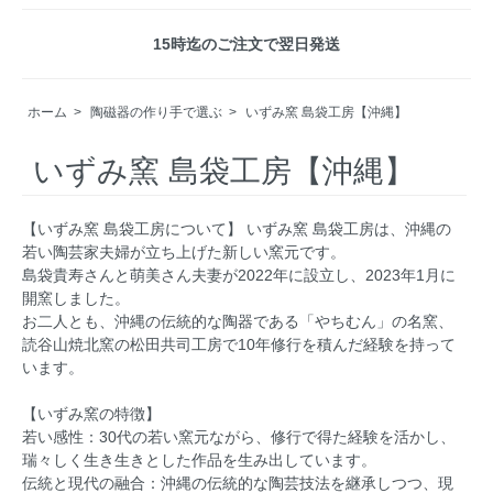
15時迄のご注文で翌日発送
ホーム
>
陶磁器の作り手で選ぶ
>
いずみ窯 島袋工房【沖縄】
いずみ窯 島袋工房【沖縄】
【いずみ窯 島袋工房について】 いずみ窯 島袋工房は、沖縄の
若い陶芸家夫婦が立ち上げた新しい窯元です。
島袋貴寿さんと萌美さん夫妻が2022年に設立し、2023年1月に
開窯しました。
お二人とも、沖縄の伝統的な陶器である「やちむん」の名窯、
読谷山焼北窯の松田共司工房で10年修行を積んだ経験を持って
います。
【いずみ窯の特徴】
若い感性：30代の若い窯元ながら、修行で得た経験を活かし、
瑞々しく生き生きとした作品を生み出しています。
伝統と現代の融合：沖縄の伝統的な陶芸技法を継承しつつ、現