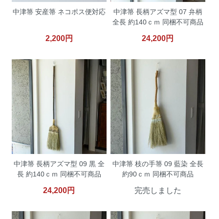
中津箒 安産箒 ネコポス便対応
中津箒 長柄アズマ型 07 弁柄
全長 約140ｃｍ 同梱不可商品
2,200円
24,200円
中津箒 長柄アズマ型 09 黒 全
中津箒 枝の手箒 09 藍染 全長
長 約140ｃｍ 同梱不可商品
約90ｃｍ 同梱不可商品
24,200円
完売しました