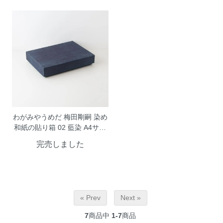
わがみやうめだ 梅田剛嗣 染め
和紙の貼り箱 02 藍染 A4サイ
ズ
完売しました
« Prev
Next »
7
商品中
1-7
商品