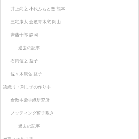
井上尚之 小代ふもと窯 熊本
三宅康太 倉敷青木窯 岡山
齊藤十郎 静岡
過去の記事
石岡信之 益子
佐々木康弘 益子
染織り・刺し子の作り手
倉敷本染手織研究所
ノッティング椅子敷き
過去の記事
ガラスの作り手