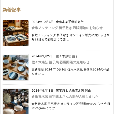
新着記事
2024年10月6日
:
倉敷本染手織研究所
倉敷ノッティング 椅子敷き 通販開始のお知らせ
倉敷ノッティング 椅子敷き オンライン販売のお知らせ 9
月29日まで表町店にて開 ...
2024年9月27日
:
佐々木康弘 益子
佐々木康弘 益子焼 器展開催のお知らせ
更新履歴 2024年10月9日 佐々木康弘 器個展2024の作品
をオン ...
2024年9月13日
:
三宅康太 倉敷青木窯 岡山
倉敷青木窯 三宅康太さんの器が入荷しました
倉敷青木窯 三宅康太 オンライン販売開始のお知らせ 先日
Instagramにてご ...