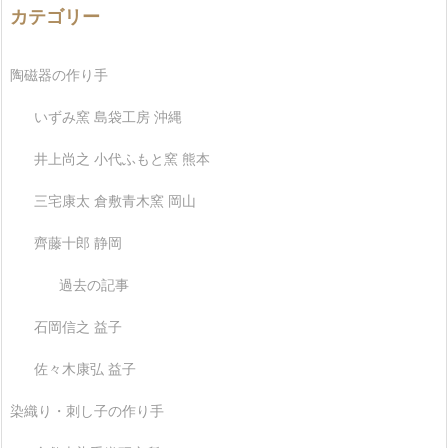
カテゴリー
陶磁器の作り手
いずみ窯 島袋工房 沖縄
井上尚之 小代ふもと窯 熊本
三宅康太 倉敷青木窯 岡山
齊藤十郎 静岡
過去の記事
石岡信之 益子
佐々木康弘 益子
染織り・刺し子の作り手