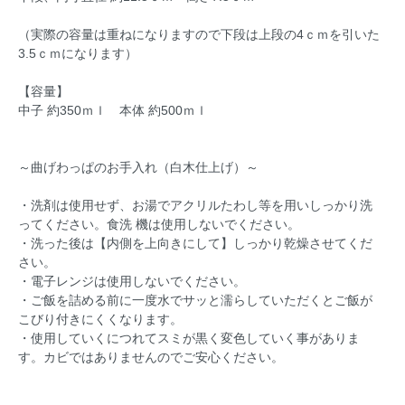
（実際の容量は重ねになりますので下段は上段の4ｃｍを引いた
3.5ｃｍになります）
【容量】
中子 約350ｍｌ 本体 約500ｍｌ
～曲げわっぱのお手入れ（白木仕上げ）～
・洗剤は使用せず、お湯でアクリルたわし等を用いしっかり洗
ってください。食洗 機は使用しないでください。
・洗った後は【内側を上向きにして】しっかり乾燥させてくだ
さい。
・電子レンジは使用しないでください。
・ご飯を詰める前に一度水でサッと濡らしていただくとご飯が
こびり付きにくくなります。
・使用していくにつれてスミが黒く変色していく事がありま
す。カビではありませんのでご安心ください。