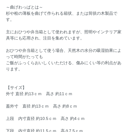
～曲げわっぱとは～
杉や桧の薄板を曲げて作られる箱状、または筒状の木製品で
す。
主におひつや弁当箱として使われますが、照明やインテリア家
具等にも応用され、注目を集めています。
おひつや弁当箱として使う場合、天然木の水分の吸湿効果によ
って時間がたっても
ご飯がふっくらおいしくいただける、傷みにくい等の利点があ
ります。
【サイズ】
外寸 直径 約13ｃｍ 高さ 約11ｃｍ
蓋外寸 直径 約13ｃｍ 高さ 約8ｃｍ
上段 内寸直径 約10.5ｃｍ 高さ 約4ｃｍ
下段、内寸直径 約11.5ｃｍ 高さ7.5ｃｍ