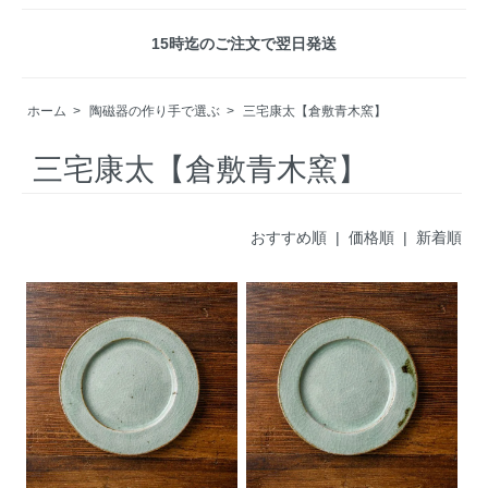
15時迄のご注文で翌日発送
ホーム
>
陶磁器の作り手で選ぶ
>
三宅康太【倉敷青木窯】
三宅康太【倉敷青木窯】
おすすめ順 |
価格順
|
新着順