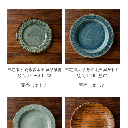
三宅康太 倉敷青木窯 呉須釉押
三宅康太 倉敷青木窯 呉須釉押
紋六寸ケーキ皿 08
紋八寸平皿 型 02
完売しました
完売しました