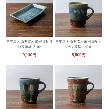
三宅康太 倉敷青木窯 呉須釉押
三宅康太 倉敷青木窯 呉須釉イ
紋長角鉢 大 02
ッチン筒型マグ 01
9,130円
5,500円