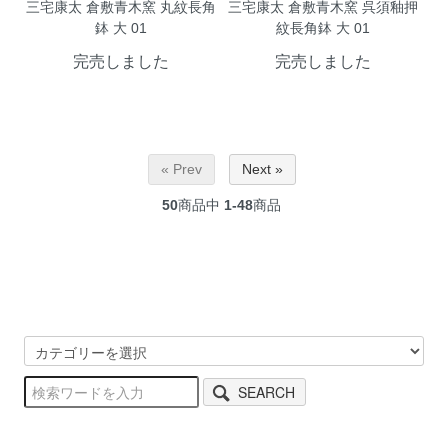
三宅康太 倉敷青木窯 丸紋長角
三宅康太 倉敷青木窯 呉須釉押
鉢 大 01
紋長角鉢 大 01
完売しました
完売しました
« Prev
Next »
50
商品中
1-48
商品
SEARCH