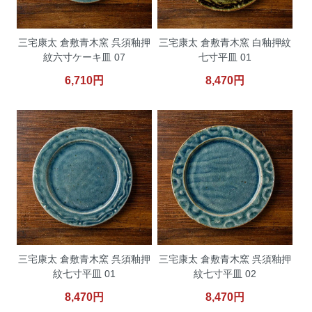
三宅康太 倉敷青木窯 呉須釉押
三宅康太 倉敷青木窯 白釉押紋
紋六寸ケーキ皿 07
七寸平皿 01
6,710円
8,470円
三宅康太 倉敷青木窯 呉須釉押
三宅康太 倉敷青木窯 呉須釉押
紋七寸平皿 01
紋七寸平皿 02
8,470円
8,470円