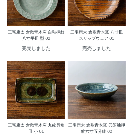
三宅康太 倉敷青木窯 白釉押紋
三宅康太 倉敷青木窯 八寸皿
八寸平皿 型 02
スリップウェア 01
完売しました
完売しました
三宅康太 倉敷青木窯 丸紋長角
三宅康太 倉敷青木窯 呉須釉押
皿 小 01
紋六寸五分鉢 02