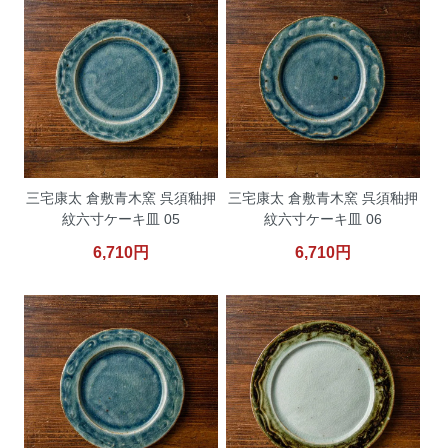
三宅康太 倉敷青木窯 呉須釉押
三宅康太 倉敷青木窯 呉須釉押
紋六寸ケーキ皿 05
紋六寸ケーキ皿 06
6,710円
6,710円