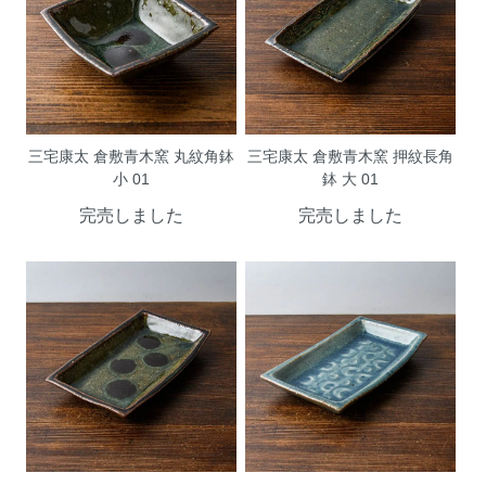
三宅康太 倉敷青木窯 丸紋角鉢
三宅康太 倉敷青木窯 押紋長角
小 01
鉢 大 01
完売しました
完売しました