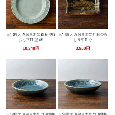
三宅康太 倉敷青木窯 白釉押紋
三宅康太 倉敷青木窯 飴釉掛流
八寸平皿 型 05
し長平皿 小
10,340円
3,960円
三宅康太 倉敷青木窯 呉須釉押
三宅康太 倉敷青木窯 呉須釉押