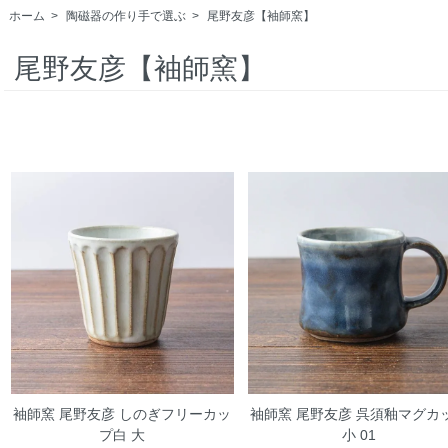
ホーム
>
陶磁器の作り手で選ぶ
>
尾野友彦【袖師窯】
尾野友彦【袖師窯】
袖師窯 尾野友彦 しのぎフリーカッ
袖師窯 尾野友彦 呉須釉マグカ
プ白 大
小 01