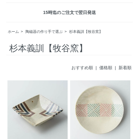
15時迄のご注文で翌日発送
ホーム
>
陶磁器の作り手で選ぶ
>
杉本義訓【牧谷窯】
杉本義訓【牧谷窯】
おすすめ順
| 価格順 |
新着順