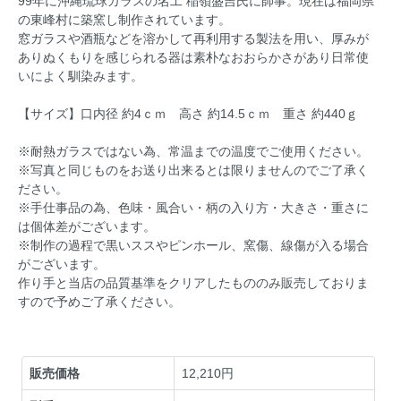
99年に沖縄琉球ガラスの名工 稲嶺盛吉氏に師事。現在は福岡県
の東峰村に築窯し制作されています。
窓ガラスや酒瓶などを溶かして再利用する製法を用い、厚みが
ありぬくもりを感じられる器は素朴なおおらかさがあり日常使
いによく馴染みます。
【サイズ】口内径 約4ｃｍ 高さ 約14.5ｃｍ 重さ 約440ｇ
※耐熱ガラスではない為、常温までの温度でご使用ください。
※写真と同じものをお送り出来るとは限りませんのでご了承く
ださい。
※手仕事品の為、色味・風合い・柄の入り方・大きさ・重さに
は個体差がございます。
※制作の過程で黒いススやピンホール、窯傷、線傷が入る場合
がございます。
作り手と当店の品質基準をクリアしたもののみ販売しておりま
すので予めご了承ください。
販売価格
12,210円