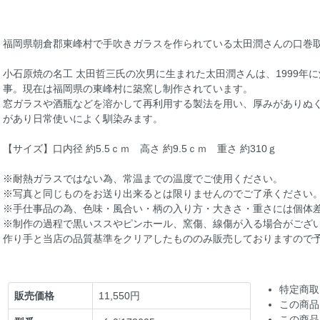
福岡県朝倉郡東峰村で手吹きガラスを作られている太田潤さんの口巻
小石原焼の名工 太田哲三氏の次男に生まれた太田潤さんは、1999年
事。現在は福岡県の東峰村に築窯し制作されています。
窓ガラスや酒瓶などを溶かして再利用する製法を用い、厚みがありぬ
があり日常使いによく馴染みます。
【サイズ】口内径 約5.5ｃｍ 高さ 約9.5ｃｍ 重さ 約310ｇ
※耐熱ガラスではない為、常温までの温度でご使用ください。
※写真と同じものをお送り出来るとは限りませんのでご了承ください
※手仕事品の為、色味・風合い・柄の入り方・大きさ・重さには個体
※制作の過程で黒いススやピンホール、窯傷、線傷が入る場合がござ
作り手と当店の品質基準をクリアしたもののみ販売しておりますので
特定商取
販売価格
11,550円
この商品
この商品