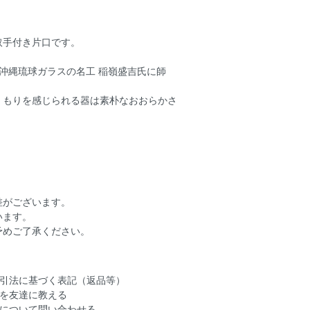
取手付き片口です。
に沖縄琉球ガラスの名工 稲嶺盛吉氏に師
くもりを感じられる器は素朴なおおらかさ
。
差がございます。
います。
予めご了承ください。
引法に基づく表記（返品等）
を友達に教える
について問い合わせる