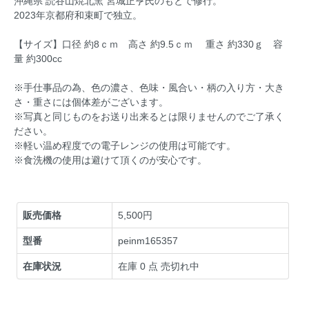
沖縄県 読谷山焼北窯 宮城正亨氏のもとで修行。
2023年京都府和束町で独立。
【サイズ】口径 約8ｃｍ 高さ 約9.5ｃｍ 重さ 約330ｇ 容
量 約300cc
※手仕事品の為、色の濃さ、色味・風合い・柄の入り方・大き
さ・重さには個体差がございます。
※写真と同じものをお送り出来るとは限りませんのでご了承く
ださい。
※軽い温め程度での電子レンジの使用は可能です。
※食洗機の使用は避けて頂くのが安心です。
販売価格
5,500円
型番
peinm165357
在庫状況
在庫 0 点 売切れ中