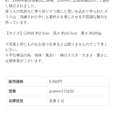
め、1996年船木倭帆氏に師事。2005年に広島県福山市にて築炉
し独立されました。
使う人の気持ちに寄り添りそう様にと思いを込めて作られたガ
ラスは、洗練された中にも素朴さを感じさせる不思議な魅力を
持っています。
【サイズ】口内径 約2.5cm 高さ 約10.5cm 重さ 約200g
※写真と同じものをお送り出来るとは限りませんのでご了承く
ださい。
※手仕事品の為、色味・風合い・柄の入り方・大きさ・重さに
は個体差がございます。
販売価格
5,060円
型番
pcdmm173232
在庫状況
在庫 2 点