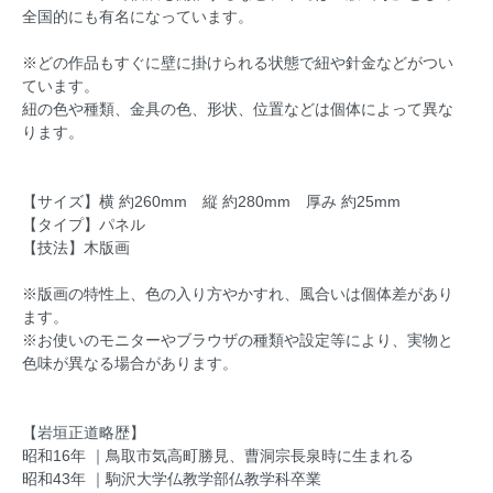
全国的にも有名になっています。
※どの作品もすぐに壁に掛けられる状態で紐や針金などがつい
ています。
紐の色や種類、金具の色、形状、位置などは個体によって異な
ります。
【サイズ】横 約260mm 縦 約280mm 厚み 約25mm
【タイプ】パネル
【技法】木版画
※版画の特性上、色の入り方やかすれ、風合いは個体差があり
ます。
※お使いのモニターやブラウザの種類や設定等により、実物と
色味が異なる場合があります。
【岩垣正道略歴】
昭和16年 ｜鳥取市気高町勝見、曹洞宗長泉時に生まれる
昭和43年 ｜駒沢大学仏教学部仏教学科卒業