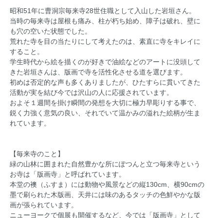
昭和51年に曹洞宗毎来寺28世住職として入山した岩垣さん。
当時の毎来寺は屋根も痛み、柱が朽ち始め、障子は破れ、壁に
も穴の空いた状態でした。
荒れた寺を目の当たりにして考えたのは、素直に寺をキレイに
すること。
学生時代から絵を描くのが好きで油絵などのアートに没頭して
きた岩垣さんは、版画で寺を活性化させる道を選びます。
初めは否定的な声も多くありましたが、ひたすらに貫いてきた
活動が実を結び今では沢山の人に応援されています。
およそ１週間を掛け瞬間の発想を大切に極力早彫りする事で、
鋭く力強く意気の良い、それでいて温かみの溢れた絵柄が生ま
れています。
【毎来寺のこと】
緑の山林に囲まれた自然豊かな所にぽつんと立つ毎来寺という
お寺は「版画寺」と呼ばれています。
本堂の襖（ふすま）には動物や風景などの縦130cm、横90cmの
墨で刷られた木版画、天井には味のあるタッチの色鮮やかな版
画が張られています。
ニューヨークで個展も開催するなど、今では「版画寺」として