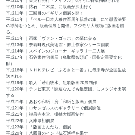
平成10年 ｜集英社発行「メイプル」6月号に特集掲載される
平成10年 ｜懐石「二木屋」に版画が沢山行く
平成11年 ｜三回目のイギリス個展を開く
平成11年 ｜「ペルー日本人移住百周年親善の旅」にて慰霊法要
の導師をつとめ、版画個展も開催。フジモリ大統領に版画を贈
る。
平成11年 ｜画家「ヴァン・ゴッホ」の墓に参る
平成13年 ｜奈義町現代美術館・郷土作家シリーズ個展
平成14年 ｜スペインのジローナ・ギャラリー二人展
平成17年 ｜石谷家住宅個展（鳥取県智頭町・国指定重要文化
財）
平成18年 ｜ＮＨＫテレビ「ふるさと一番」に毎来寺が全国生放
送される
平成19年 ｜歌人「若山牧水」短歌版画20展制作
平成20年 ｜テレビ東京「開運なんでも鑑定団」にスタジオ出演
する
平成21年 ｜あおや和紙工房「和紙と版画」個展
平成21年 ｜ロサンゼルスのギャラリーで個展開催
平成21年 ｜禅昌寺本堂、掛軸大版画制作
平成22年 ｜兵庫県初個展
平成23年 ｜「版画まんだら」個展
平成29年 ｜八回目のインド仏石巡拝を果す