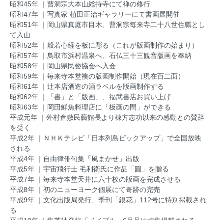
昭和45年 ｜曹洞宗大本山総持寺にて禅の修行
昭和47年 ｜写真家 植田正治ギャラリーにて書画展開催
昭和51年 ｜岡山県真庭市目木、曹洞宗毎来寺二十八世住職とし
て入山
昭和52年 ｜般若心経を板に彫る（これが版画制作の始まり）
昭和57年 ｜鳥取市浜村温泉へ、石仏三十三観音版画を奉納
昭和58年 ｜岡山県民藝協会へ入会
昭和59年 ｜毎来寺本堂襖の版画制作開始（現在百二面）
昭和61年 ｜辻本店酒造の酒ラベルを版画制作する
昭和62年 ｜「書」と「版画」、福武書店お買い上げ
昭和63年 ｜岡田鮮魚料理店に「板画の間」ができる
平成元年 ｜外村倉敷民藝館長より棟方志功以来の感動との賛辞
を受く
平成2年 ｜ＮＨＫテレビ「日本列島ピックアップ」で全国放映
される
平成4年 ｜自由律俳句集「風まかせ」出版
平成5年 ｜宇宙飛行士 毛利衛氏に作品「圓」を贈る
平成7年 ｜毎来寺本堂天井に六十枚の版画を完成させる
平成8年 ｜初のニューヨーク個展にて奇跡の完売
平成9年 ｜文化出版局発行、季刊「銀花」112号に特別掲載され
る