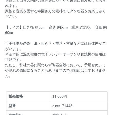
を通して自らの内側の世界をゆっくりと確実に進み広げておら
れます。
家族と音楽を愛する寺園さんの素朴でモダンな器をお楽しみく
ださい。
【サイズ】口外径 約5cm 高さ 約5cm 重さ 約130g 容量 約
60cc
※手仕事品の為、形・大きさ・重さ・容量などには個体差がご
ざいます。
※基本的に温め程度の電子レンジ・オーブンや食洗機の使用は
可能です。
ただし、弊社の器に関わらず陶器全般において、予期せぬシミ
や割れの原因になることもありますのでお勧めはしておりませ
ん。
販売価格
11,000円
型番
oints171448