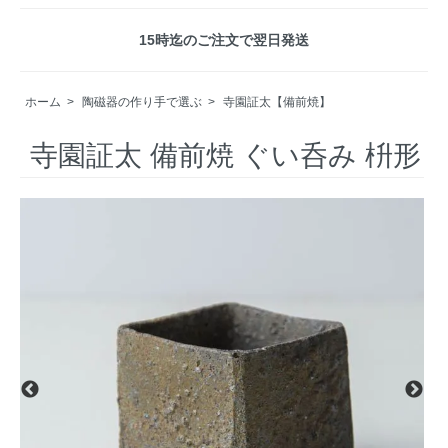
15時迄のご注文で翌日発送
ホーム
>
陶磁器の作り手で選ぶ
>
寺園証太【備前焼】
寺園証太 備前焼 ぐい呑み 枡形