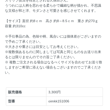
スリップ技法を得意とされる久保田さん。
うつわには人柄を思わせる柔らかで繊細な柄が描かれ、不思議
な文様が和と洋、モダンさと可愛さを感じさせてくれます。
【サイズ】直径 約8ｃｍ 高さ 約8～8.5ｃｍ 重さ 約270ｇ
容量 約310cc
※手仕事品の為、色味や柄、風合いには個体差がございますの
で予めご了承ください。
※大きさや重さには目安としてお考えください。
※複数個あるものに関しましては写真と同じものをお送り出来
るとは限りませんのでその旨ご了承ください。
※ 複数ご注文される場合はなるべくサイズを合わせてお送り致
しますがご希望に添えない場合もございますのでご了承くださ
い。
販売価格
3,300円
型番
oimkk151006