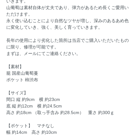
いきます。
山葡萄は素材自体が丈夫であり、弾力があるため長くご愛用い
ただけます。
永く使い込むことにより自然なツヤが増し、深みのあるあめ色
に変化していき、強く、美しく育っていきます。
長年の使用により劣化した箇所は当店でご購入いただいたもの
に限り、修理が可能です。
まずは、メールにてご連絡ください。
【素材】
籠 国産山葡萄蔓
ポケット 柿渋布
【サイズ】
間口 縦 約9cm 横 約23cm
底 縦 約12cm 横 約24.5cm
高さ 約18cm （取っ手含み 約28.5cm） 重さ 約300ｇ
【ポケット】 マチなし
幅 約14cm 高さ 約10cm