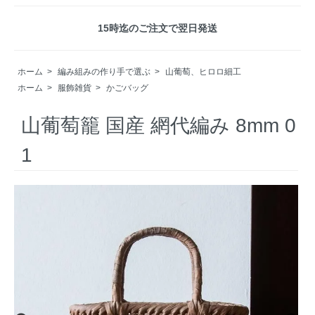
15時迄のご注文で翌日発送
ホーム
>
編み組みの作り手で選ぶ
>
山葡萄、ヒロロ細工
ホーム
>
服飾雑貨
>
かごバッグ
山葡萄籠 国産 網代編み 8mm 0
1