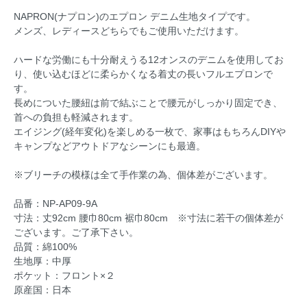
NAPRON(ナプロン)のエプロン デニム生地タイプです。
メンズ、レディースどちらでもご使用いただけます。
ハードな労働にも十分耐えうる12オンスのデニムを使用してお
り、使い込むほどに柔らかくなる着丈の長いフルエプロンで
す。
長めについた腰紐は前で結ぶことで腰元がしっかり固定でき、
首への負担も軽減されます。
エイジング(経年変化)を楽しめる一枚で、家事はもちろんDIYや
キャンプなどアウトドアなシーンにも最適。
※ブリーチの模様は全て手作業の為、個体差がございます。
品番：NP-AP09-9A
寸法：丈92cm 腰巾80cm 裾巾80cm ※寸法に若干の個体差が
ございます。ご了承下さい。
品質：綿100%
生地厚：中厚
ポケット：フロント×２
原産国：日本