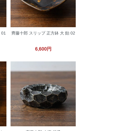
01
齊藤十郎 スリップ 正方鉢 大 飴 02
6,600円