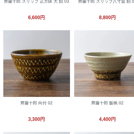
齊藤十郎 スリップ 正方鉢 大 飴 03
齊藤十郎 スリップ八寸皿 飴 0
6,600円
8,800円
齊藤十郎 向付 02
齊藤十郎 飯椀 02
3,300円
4,400円