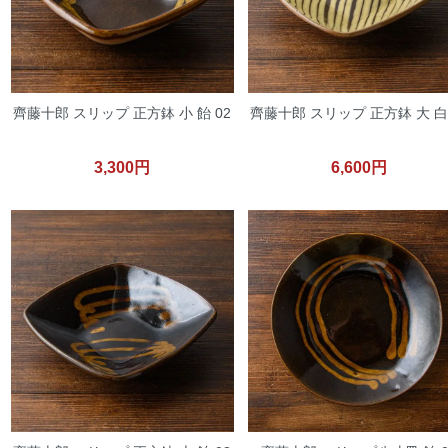
齊藤十郎 スリップ 正方鉢 小 飴 02
齊藤十郎 スリップ 正方鉢 大 白 
3,300円
6,600円