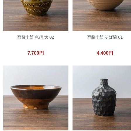
齊藤十郎 急須 大 02
齊藤十郎 そば碗 01
7,700円
4,400円