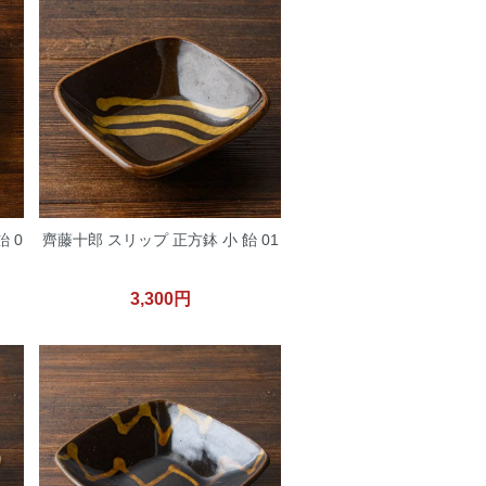
 0
齊藤十郎 スリップ 正方鉢 小 飴 01
3,300円