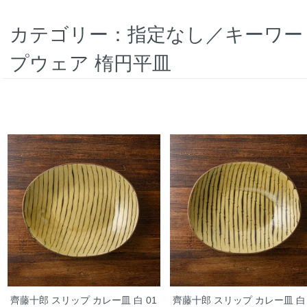
カテゴリー：指定なし／キーワー
プウェア 楕円平皿
齊藤十郎 スリップ カレー皿 白 01
齊藤十郎 スリップ カレー皿 白 